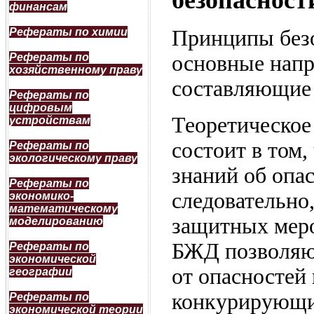
безопасност
финансам
Рефераты по химии
Принципы безо
Рефераты по
основные напр
хозяйственному праву
составляющие 
Рефераты по
цифровым
Теоретическое
устройствам
состоит в том
Рефераты по
экологическому праву
знаний об опа
Рефераты по
следовательно
экономико-
математическому
защитных меро
моделированию
БЖД позволяю
Рефераты по
экономической
от опасностей 
географии
конкурирующи
Рефераты по
экономической теории