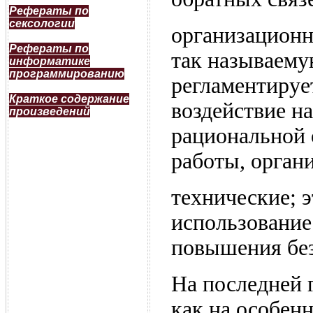
Рефераты по
сексологии
организационн
Рефераты по
так называему
информатике
программированию
регламентирует
Краткое содержание
воздействие н
произведений
рациональной 
работы, орган
технические; 
использование
повышения без
На последней 
как на особен