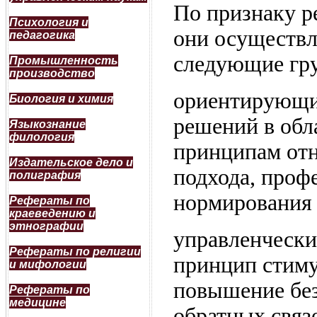
По признаку ре
Психология и
они осуществ
педагогика
следующие гр
Промышленность
производство
ориентирующие
Биология и химия
решений в обл
Языкознание
филология
принципам отн
Издательское дело и
подхода, проф
полиграфия
нормирования 
Рефераты по
краеведению и
этнографии
управленчески
Рефераты по религии
принцип стиму
и мифологии
повышение без
Рефераты по
медицине
обратных связе