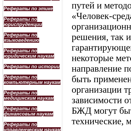
путей и метод
Рефераты по этике
«Человек-сред
Рефераты по
организационн
юриспруденции
решения, так и
Рефераты по
языковедению
гарантирующег
Рефераты по
некоторые мет
юридическим наукам
направление 
Рефераты по истории
быть применен
Рефераты по
компьютерным наукам
организации тр
Рефераты по
зависимости о
медицинским наукам
БЖД могут быт
Рефераты по
финансовым наукам
технические, 
Рефераты по
управленческим наукам