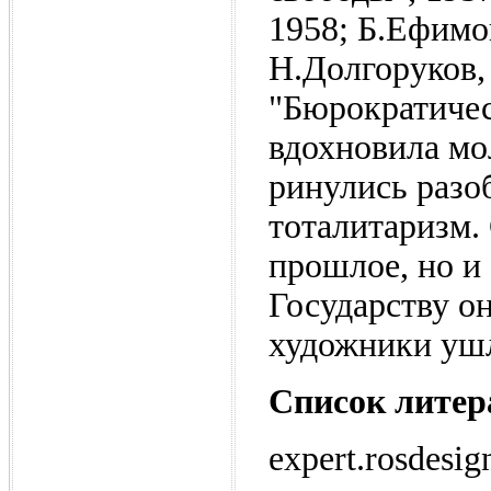
1958; Б.Ефимов
Н.Долгоруков, 
"Бюрократичес
вдохновила мо
ринулись разо
тоталитаризм.
прошлое, но и
Государству о
художники ушл
Список лите
expert.rosdesi