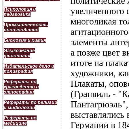
политические 
увеличенного 
Психология и
педагогика
многоликая то
Промышленность
агитационного
производство
элементы лите
Биология и химия
а позже цвет 
Языкознание
филология
итоге на плак
Издательское дело и
художники, ка
полиграфия
Плакаты, опов
Рефераты по
краеведению и
(Гранвиль - "К
этнографии
Пантагрюэль",
Рефераты по религии
и мифологии
выставлялись 
Рефераты по
Германии в 184
медицине