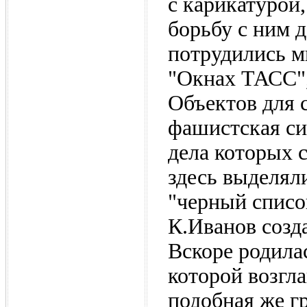
с карикатурой,
борьбу с ним д
потрудились м
"Окнах ТАСС",
Объектов для 
фашистская си
дела которых 
здесь выделял
"черный список
К.Иванов созд
Вскоре родила
которой возгл
подобная же г