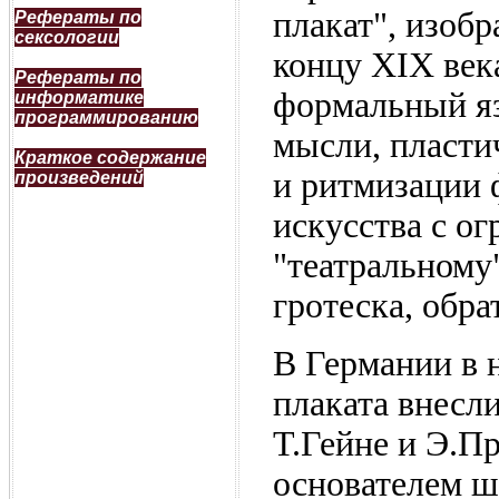
плакат", изобр
Рефераты по
сексологии
концу XIX век
Рефераты по
формальный яз
информатике
программированию
мысли, пласти
Краткое содержание
и ритмизации ф
произведений
искусства с о
"театральному
гротеска, обр
В Германии в 
плаката внесл
Т.Гейне и Э.П
основателем ш