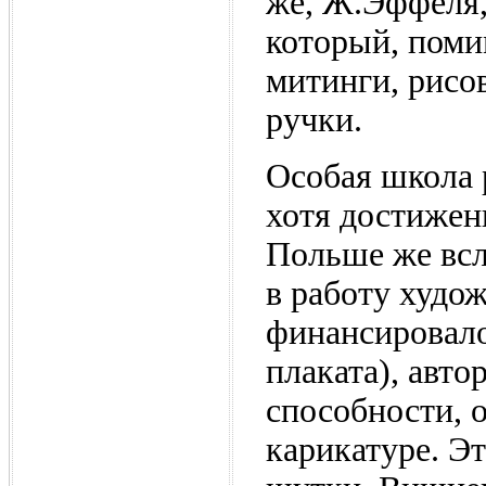
же, Ж.Эффеля,
который, поми
митинги, рисо
ручки.
Особая школа 
хотя достижени
Польше же всл
в работу худо
финансировало
плаката), авт
способности, 
карикатуре. Э