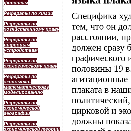
языка плак
финансам
Рефераты по химии
Специфика худ
Рефераты по
тем, что он д
хозяйственному праву
расстоянии, п
Рефераты по
цифровым
должен сразу б
устройствам
графического и
Рефераты по
экологическому праву
половины 19 в
Рефераты по
агитационные 
экономико-
математическому
плаката в наш
моделированию
политический,
Рефераты по
экономической
цирковой и эк
географии
должны показа
Рефераты по
экономической теории