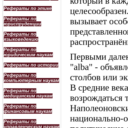
который в каж
Рефераты по этике
целесообразен
Рефераты по
вызывает особ
юриспруденции
представленно
Рефераты по
языковедению
распространён
Рефераты по
Первыми далек
юридическим наукам
"alba" - объяв
Рефераты по истории
столбов или эк
Рефераты по
компьютерным наукам
В средние века
Рефераты по
возрождаться 
медицинским наукам
Наполеоновски
Рефераты по
финансовым наукам
национально-
Рефераты по
управленческим наукам