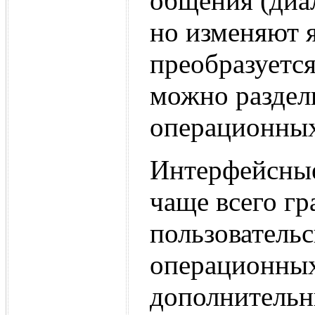
общения (диал
но изменяют 
преобразуетс
можно раздел
операционных
Интерфейсные
чаще всего г
пользователь
операционных
дополнительн