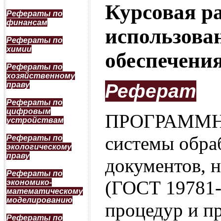
Курсовая р
Рефераты по
финансам
использова
Рефераты по
химии
обеспечени
Рефераты по
хозяйственному
праву
Реферат
Рефераты по
цифровым
ПРОГРАММНО
устройствам
системы обра
Рефераты по
экологическому
праву
документов, 
Рефераты по
(ГОСТ 19781-
экономико-
математическому
моделированию
процедур и пр
Рефераты по