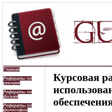
Главная
Курсовая р
Рефераты по
рекламе
использова
Рефераты по
физике
обеспечени
Рефераты по
философии