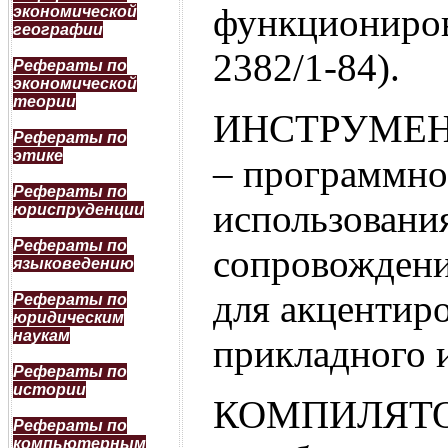
функциониро
экономической
географии
2382/1-84).
Рефераты по
экономической
теории
ИНСТРУМЕН
Рефераты по
этике
– программно
Рефераты по
использования
юриспруденции
Рефераты по
сопровождени
языковедению
для акцентир
Рефераты по
юридическим
наукам
прикладного 
Рефераты по
истории
КОМПИЛЯТОР 
Рефераты по
компьютерным