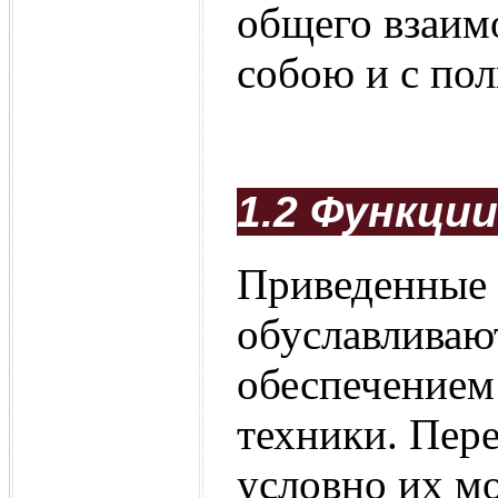
общего взаим
собою и с пол
1.2 Функци
Приведенные 
обуславливаю
обеспечением
техники. Пер
условно их м