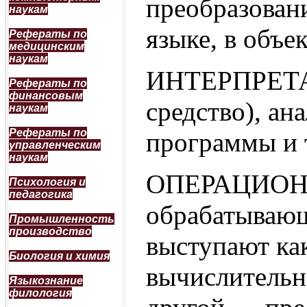
преобразован
наукам
языке, в объе
Рефераты по
медицинским
наукам
ИНТЕРПРЕТАТ
Рефераты по
финансовым
средство), а
наукам
Рефераты по
программы и 
управленческим
наукам
ОПЕРАЦИОНН
Психология и
педагогика
обрабатывающ
Промышленность
производство
выступают ка
Биология и химия
вычислительн
Языкознание
филология