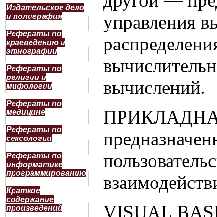
другой — пре
Издательское дело
управления в
и полиграфия
Рефераты по
распределени
краеведению и
этнографии
вычислительн
Рефераты по
религии и
вычислений.
мифологии
Рефераты по
ПРИКЛАДНАЯ
медицине
Рефераты по
предназначен
сексологии
пользовательс
Рефераты по
информатике
программированию
взаимодействи
Краткое
содержание
VISUAL BASIC
произведений