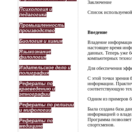
Заключение
Психология и
Список используемой
педагогика
Промышленность
производство
Введение
Биология и химия
Владение информацие
настоящее время инф
Языкознание
данных. Теперь уже 
филология
компьютерных технол
Издательское дело и
Для обеспечения эфф
полиграфия
С этой точки зрения 
Рефераты по
информации. Практич
краеведению и
соответствующую тех
этнографии
Одним из примеров б
Рефераты по религии
Была создана база да
и мифологии
информацией о владел
Программа позволяет 
Рефераты по
спортсменов.
медицине