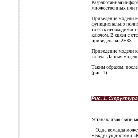
Разработанная инфор
множественных или п
Приведение модели к
функционально полно
то есть необходимост
ключом. В связи с от
приведена ко 2НФ.
Приведение модели к
ключа. Данная модель
Таким образом, посл
(рис. 1).
Рис. 1. Структур
Устанавливая связи 
· Одна команда может
между сущностями «К