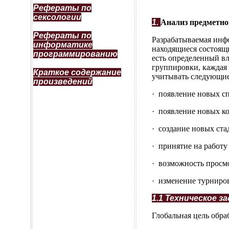
Рефераты по
сексологии
1.
Анализ предметно
Рефераты по
Разрабатываемая инф
информатике
находящиеся состоящи
программированию
есть определенный вл
группировки, каждая
Краткое содержание
учитывать следующие
произведений
· появление новых с
· появление новых ко
· создание новых ста
· принятие на работу
· возможность просмо
· изменение турниров
1.1 Техническое з
Глобальная цель обр