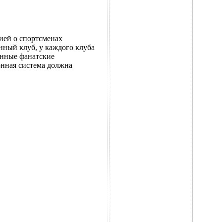
ией о спортсменах
нный клуб, у каждого клуба
енные фанатские
онная система должна