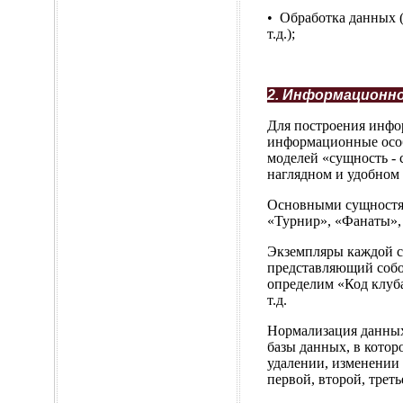
• Обработка данных (
т.д.);
2. Информационно
Для построения инфо
информационные особе
моделей «сущность - 
наглядном и удобном 
Основными сущностям
«Турнир», «Фанаты», 
Экземпляры каждой с
представляющий собо
определим «Код клуба
т.д.
Нормализация данных
базы данных, в котор
удалении, изменении
первой, второй, тре