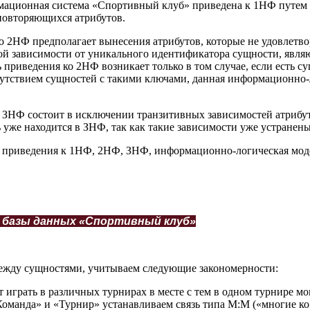
мационная система «Спортивный клуб» приведена к 1НФ путем
овторяющихся атрибутов.
о 2НФ предполагает вынесения атрибутов, которые не удовлетв
й зависимости от уникального идентификатора сущности, явля
ь приведения ко 2НФ возникает только в том случае, если есть с
сутствием сущностей с такими ключами, данная информационно-
 ЗНФ состоит в исключении транзитивных зависимостей атрибут
 уже находится в ЗНФ, так как такие зависимости уже устранены
е приведения к 1НФ, 2НФ, ЗНФ, информационно-логическая мод
а базы данных «Спортивный клуб»
между сущностями, учитываем следующие закономерности:
 играть в различных турнирах в месте с тем в одном турнире мо
оманда» и «Турнир» устанавливаем связь типа М:М («многие ко