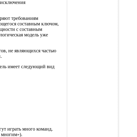
 исключения
оряют требованиям
ющегося составным ключом,
ущности с составным
логическая модель уже
ов, не являющихся частью
.
ель имеет следующий вид
гут играть много команд,
 многим»).