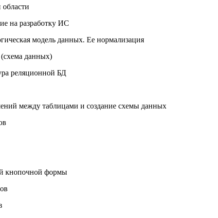
 области
ние на разработку ИС
гическая модель данных. Ее нормализация
 (схема данных)
ура реляционной БД
шений между таблицами и создание схемы данных
ов
ной кнопочной формы
сов
в