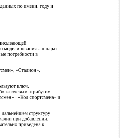
 данных по имени, году и
описывающей
о моделирования - аппарат
ные потребности в
смен», «Стадион»,
льзуют ключ,
уб» ключевым атрибутом
тсмен» - «Код спортсмена» и
в дальнейшем структуру
малии при добавлении,
ательно приведена к