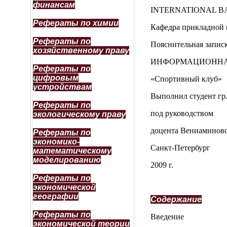
финансам
INTERNATIONAL B
Рефераты по химии
Кафедра прикладной
Рефераты по
Пояснительная записк
хозяйственному праву
ИНФОРМАЦИОННА
Рефераты по
цифровым
«Спортивный клуб»
устройствам
Выполнил студент гр
Рефераты по
под руководством
экологическому праву
доцента Вениаминово
Рефераты по
экономико-
Санкт-Петербург
математическому
моделированию
2009 г.
Рефераты по
экономической
географии
Содержание
Рефераты по
Введение
экономической теории