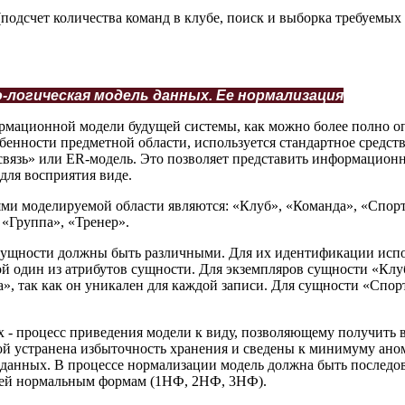
подсчет количества команд в клубе, поиск и выборка требуемых
-логическая модель данных. Ее нормализация
рмационной модели будущей системы, как можно более полно 
нности предметной области, используется стандартное средств
связь» или ER-модель. Это позволяет представить информацион
для восприятия виде.
и моделируемой области являются: «Клуб», «Команда», «Спорт
«Группа», «Тренер».
ущности должны быть различными. Для их идентификации испо
й один из атрибутов сущности. Для экземпляров сущности «Кл
», так как он уникален для каждой записи. Для сущности «Спор
 - процесс приведения модели к виду, позволяющему получить 
ой устранена избыточность хранения и сведены к минимуму ано
 данных. В процессе нормализации модель должна быть последов
тьей нормальным формам (1НФ, 2НФ, 3НФ).