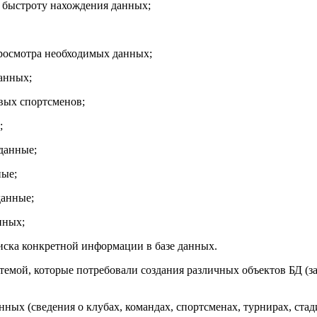
и быстроту нахождения данных;
просмотра необходимых данных;
анных;
вых спортсменов;
;
данные;
ные;
данные;
нных;
иска конкретной информации в базе данных.
темой, которые потребовали создания различных объектов БД (за
нных (сведения о клубах, командах, спортсменах, турнирах, стад