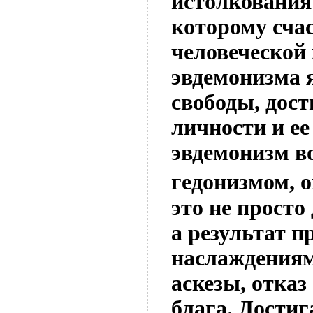
истолкования
которому сча
человеческой
эвдемонизма 
свободы, дос
личности и ее
эвдемонизм во
гедонизмом, о
это не просто
а результат 
наслаждениям
аскезы, отказ
блага. Достиг