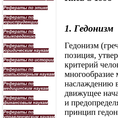
Рефераты по этике
Рефераты по
юриспруденции
1. Гедонизм
Рефераты по
языковедению
Гедонизм (греч
Рефераты по
юридическим наукам
позиция, утве
Рефераты по истории
критерий чело
Рефераты по
многообразие 
компьютерным наукам
наслаждению в
Рефераты по
медицинским наукам
движущее нача
Рефераты по
и предопредел
финансовым наукам
принцип гедон
Рефераты по
управленческим наукам