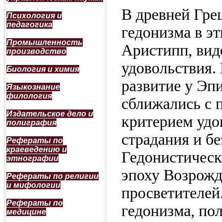
В древней Гре
Психология и
педагогика
гедонизма в э
Промышленность
Аристипп, вид
производство
удовольствия.
Биология и химия
развитие у Эпи
Языкознание
филология
сближались с 
Издательское дело и
критерием удо
полиграфия
страдания и бе
Рефераты по
краеведению и
Гедонистическ
этнографии
эпоху Возрожд
Рефераты по религии
и мифологии
просветителей
Рефераты по
гедонизма, по
медицине