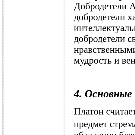
Добродетели А
добродетели х
интеллектуаль
добродетели св
нравственными
мудрость и ве
4. Основные
Платон считает
предмет стремл