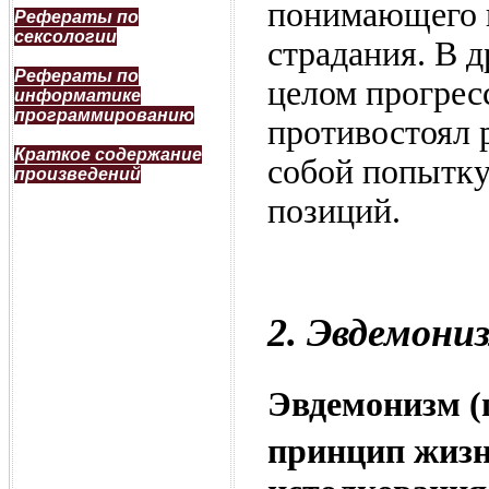
понимающего п
Рефераты по
сексологии
страдания. В д
Рефераты по
целом прогрес
информатике
программированию
противостоял 
Краткое содержание
собой попытку
произведений
позиций.
2. Эвдемони
Эвдемонизм (г
принцип жизн