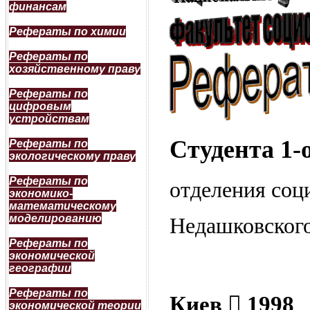
финансам
Рефераты по химии
Рефераты по
хозяйственному праву
Рефераты по
цифровым
устройствам
Студента 1-
Рефераты по
экологическому праву
Рефераты по
отделения соц
экономико-
математическому
моделированию
Недашковског
Рефераты по
экономической
географии
Рефераты по
Киев  1998
экономической теории